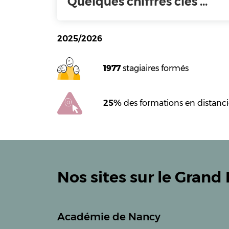
Quelques chiffres clés ...
2025/2026
1977
stagiaires formés
25%
des formations en distanci
Nos sites sur le Grand 
Académie de Nancy