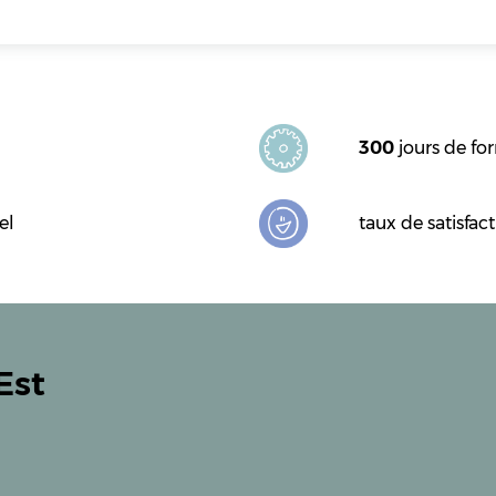
300
jours de fo
el
taux de satisfact
Est